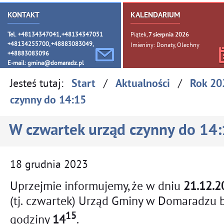
KONTAKT
KALENDARIUM
Tel. +48134347041, +48134347051
Piątek,
7
sierpnia
2026
+48134255700, +48883083049,
Imieniny: Donaty, Olechny
+48883083096
E-mail:
gmina@domaradz.pl
Jesteś tutaj:
/
/
Start
Aktualności
Rok 20
czynny do 14:15
W czwartek urząd czynny do 14
18
grudnia
2023
Uprzejmie informujemy, że w dniu
21.12.2
(tj. czwartek) Urząd Gminy w Domaradzu 
15
godziny
14
.