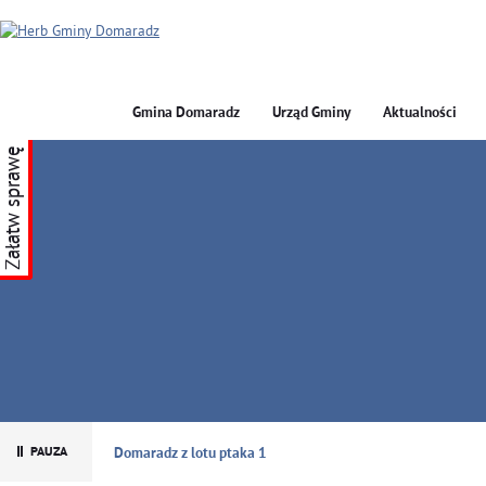
Gmina Domaradz
Urząd Gminy
Aktualności
Załatw sprawę
GMINA DOMARADZ
Domaradz z lotu ptaka 1