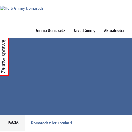
Gmina Domaradz
Urząd Gminy
Aktualności
Załatw sprawę
GMINA DOMARADZ
Domaradz z lotu ptaka 1