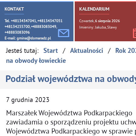
KONTAKT
KALENDARIUM
Tel. +48134347041, +48134347051
Czwartek,
6
sierpnia
2026
+48134255700, +48883083049,
Imieniny: Jakuba, Sławy
+48883083096
E-mail:
gmina@domaradz.pl
Jesteś tutaj:
/
/
Start
Aktualności
Rok 20
na obwody łowieckie
Podział województwa na obwody
7
grudnia
2023
Marszałek Województwa Podkarpackiego
zawiadamia o sporządzeniu projektu uchw
Województwa Podkarpackiego w sprawie 