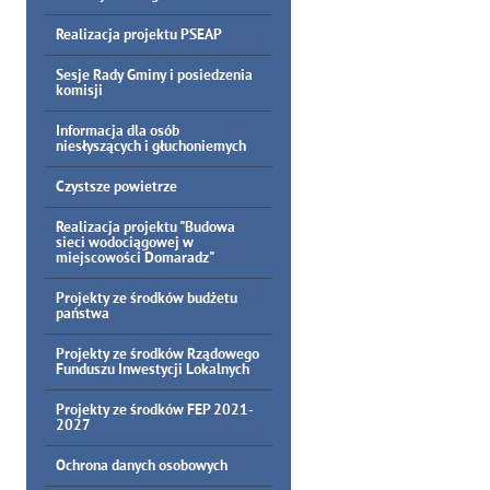
Realizacja projektu PSEAP
Sesje Rady Gminy i posiedzenia
komisji
Informacja dla osób
niesłyszących i głuchoniemych
Czystsze powietrze
Realizacja projektu "Budowa
sieci wodociągowej w
miejscowości Domaradz"
Projekty ze środków budżetu
państwa
Projekty ze środków Rządowego
Funduszu Inwestycji Lokalnych
Projekty ze środków FEP 2021-
2027
Ochrona danych osobowych