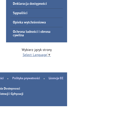
Deklaracja dostępności
Sygnaliści
Opieka wytchnieniowa
Ochrona ludności i obrona
cywilna
Wybierz język strony
Select Language
▼
ści
Polityka prywatności
Licencja CC
ia Dostepnosci
tracji i Cyfryzacji