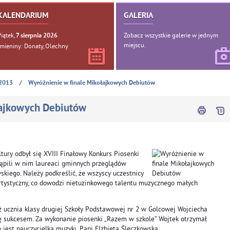
KALENDARIUM
GALERIA
Piątek,
Zobacz wszystkie galerie w jednym
7
sierpnia
2026
miejscu.
Imieniny: Donaty, Olechny
/
2013
Wyróżnienie w finale Mikołajkowych Debiutów
łajkowych Debiutów
ury odbył się XVIII Finałowy Konkurs Piosenki
tąpili w nim laureaci gminnych przeglądów
iego. Należy podkreślić, że wszyscy uczestnicy
rtystyczny, co dowodzi nietuzinkowego talentu muzycznego małych
 ucznia klasy drugiej Szkoły Podstawowej nr 2 w Golcowej Wojciecha
ę sukcesem. Za wykonanie piosenki „Razem w szkole” Wojtek otrzymał
jest nauczycielka muzyki, Pani Elżbieta Ślęczkowska.