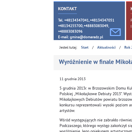
KONTAKT
Tel. +48134347041, +48134347051
+48134255700, +48883083049,
+48883083096
E-mail:
gmina@domaradz.pl
Jesteś tutaj:
/
/
Start
Aktualności
Rok 
Wyróżnienie w finale Miko
11
grudnia
2013
5 grudnia 2013r. w Brzozowskim Domu Kult
Polskiej „Mikołajkowe Debiuty 2013”. Wys
Mikołajkowych Debiutów powiatu brzozowsk
konkursu reprezentowali wysoki poziom a
artystów.
Wśród występujących nie zabrakło również
Podczaszego, którego występ zakończył si
wyróżnienie. Jego opiekunem artystycznym 