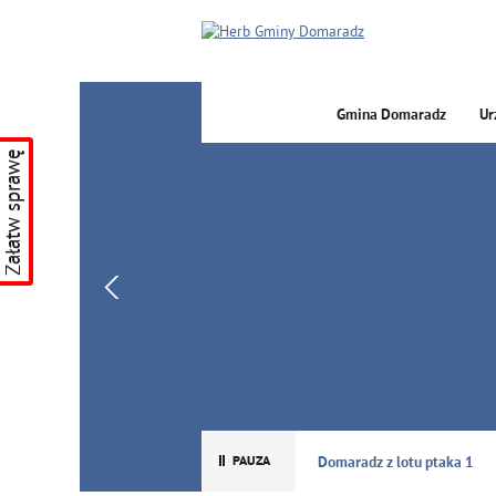
Gmina Domaradz
Ur
Załatw sprawę
GMINA DOMARADZ
Domaradz z lotu ptaka 1