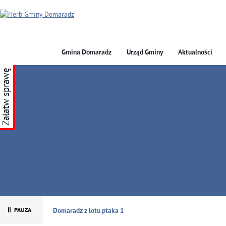
Gmina Domaradz
Urząd Gminy
Aktualności
Załatw sprawę
GMINA DOMARADZ
Domaradz z lotu ptaka 1