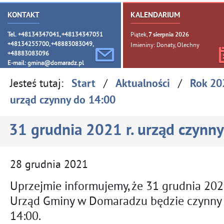
KONTAKT
KALENDARIUM
Tel. +48134347041, +48134347051
Piątek,
7
sierpnia
2026
+48134255700, +48883083049,
Imieniny: Donaty, Olechny
+48883083096
E-mail:
gmina@domaradz.pl
Jesteś tutaj:
/
/
Start
Aktualności
Rok 20
urząd czynny do 14:00
31 grudnia 2021 r. urząd czynn
28
grudnia
2021
Uprzejmie informujemy, że 31 grudnia 2021
Urząd Gminy w Domaradzu będzie czynny
14:00.