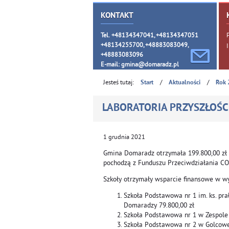
KONTAKT
Tel. +48134347041, +48134347051
+48134255700, +48883083049,
+48883083096
E-mail:
gmina@domaradz.pl
Jesteś tutaj:
/
/
Start
Aktualności
Rok 
LABORATORIA PRZYSZŁOŚCI
1
grudnia
2021
Gmina Domaradz otrzymała 199.800,00 zł 
pochodzą z Funduszu Przeciwdziałania CO
Szkoły otrzymały wsparcie finansowe w wy
Szkoła Podstawowa nr 1 im. ks. pr
Domaradzy 79.800,00 zł
Szkoła Podstawowa nr 1 w Zespole 
Szkoła Podstawowa nr 2 w Golcowej