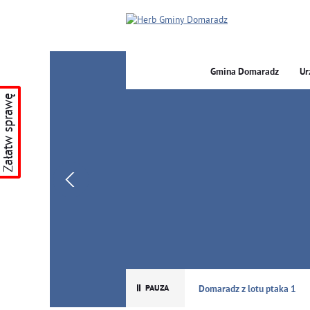
Gmina Domaradz
Ur
Załatw sprawę
GMINA DOMARADZ
Domaradz z lotu ptaka 1