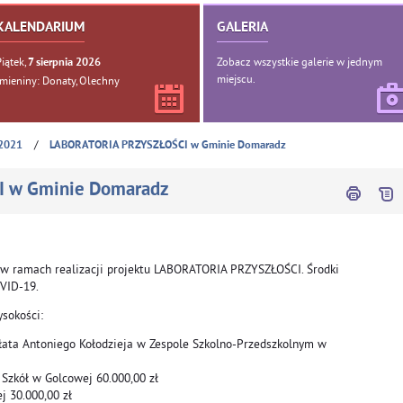
KALENDARIUM
GALERIA
Piątek,
Zobacz wszystkie galerie w jednym
7
sierpnia
2026
miejscu.
Imieniny: Donaty, Olechny
/
2021
LABORATORIA PRZYSZŁOŚCI w Gminie Domaradz
 w Gminie Domaradz
w ramach realizacji projektu LABORATORIA PRZYSZŁOŚCI. Środki
VID-19.
sokości:
ałata Antoniego Kołodzieja w Zespole Szkolno-Przedszkolnym w
Szkół w Golcowej 60.000,00 zł
 30.000,00 zł