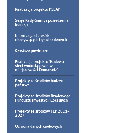
Realizacja projektu PSEAP
Sesje Rady Gminy i posiedzenia
komisji
Informacja dla osób
niesłyszących i głuchoniemych
Czystsze powietrze
Realizacja projektu "Budowa
sieci wodociągowej w
miejscowości Domaradz"
Projekty ze środków budżetu
państwa
Projekty ze środków Rządowego
Funduszu Inwestycji Lokalnych
Projekty ze środków FEP 2021-
2027
Ochrona danych osobowych