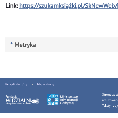
Link:
https://szukamksiążki.pl/SkNewWeb
Metryka
Przejdź do góry
Mapa strony
Strona zos
realizowan
Teksty i z