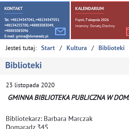
KONTAKT
KALENDARIUM
Tel. +48134347041, +48134347051
Piątek,
7
sierpnia
2026
+48134255700, +48883083049,
Imieniny: Donaty, Olechny
+48883083096
E-mail:
gmina@domaradz.pl
Jesteś tutaj:
/
/
Start
Kultura
Biblioteki
Biblioteki
23
listopada
2020
GMINNA BIBLIOTEKA PUBLICZNA W DO
Bibliotekarz: Barbara Marczak
Domaradz 345