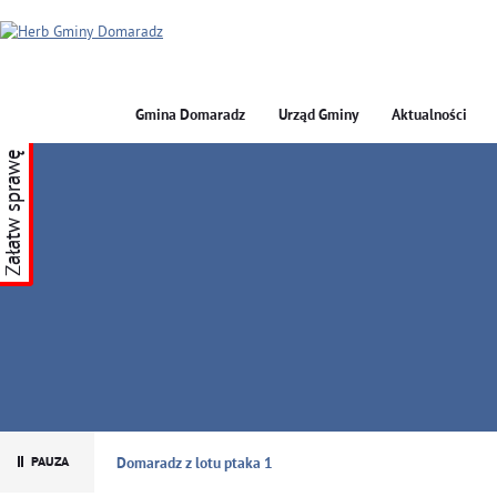
Gmina Domaradz
Urząd Gminy
Aktualności
Załatw sprawę
GMINA DOMARADZ
Domaradz z lotu ptaka 1