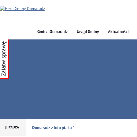
Gmina Domaradz
Urząd Gminy
Aktualności
Załatw sprawę
GMINA DOMARADZ
Domaradz z lotu ptaka 1