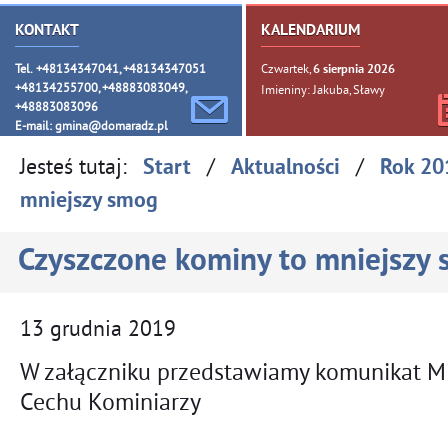
KONTAKT
KALENDARIUM
Tel. +48134347041, +48134347051
Czwartek,
6
sierpnia
2026
+48134255700, +48883083049,
Imieniny: Jakuba, Sławy
+48883083096
E-mail:
gmina@domaradz.pl
Jesteś tutaj:
/
/
Start
Aktualności
Rok 20
mniejszy smog
Czyszczone kominy to mniejszy
13
grudnia
2019
W załączniku przedstawiamy komunikat 
Cechu Kominiarzy