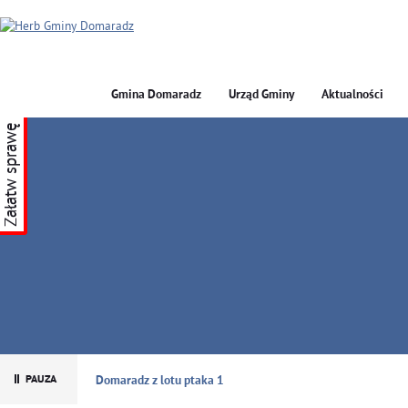
Gmina Domaradz
Urząd Gminy
Aktualności
Załatw sprawę
GMINA DOMARADZ
Domaradz z lotu ptaka 1