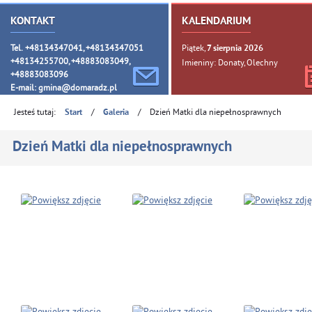
KONTAKT
KALENDARIUM
Tel. +48134347041, +48134347051
Piątek,
7
sierpnia
2026
+48134255700, +48883083049,
Imieniny: Donaty, Olechny
+48883083096
E-mail:
gmina@domaradz.pl
Jesteś tutaj:
/
/
Dzień Matki dla niepełnosprawnych
Start
Galeria
Dzień Matki dla niepełnosprawnych