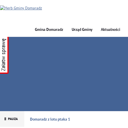
Gmina Domaradz
Urząd Gminy
Aktualności
Załatw sprawę
GMINA DOMARADZ
Domaradz z lotu ptaka 1