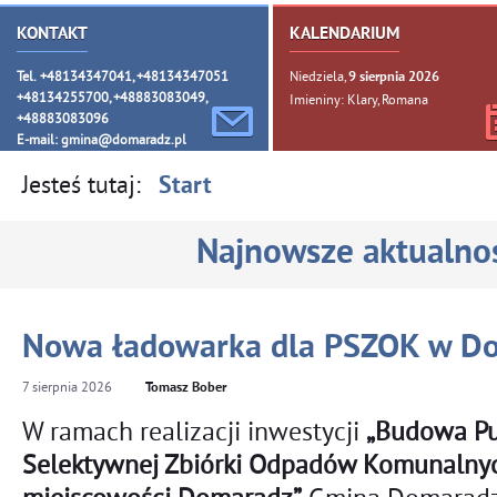
KONTAKT
KALENDARIUM
Tel. +48134347041, +48134347051
Niedziela,
9
sierpnia
2026
+48134255700, +48883083049,
Imieniny: Klary, Romana
+48883083096
E-mail:
gmina@domaradz.pl
Jesteś tutaj:
Start
Najnowsze aktualnoś
Nowa ładowarka dla PSZOK w D
7
sierpnia
2026
Tomasz Bober
W ramach realizacji inwestycji
„Budowa P
Selektywnej Zbiórki Odpadów Komunalny