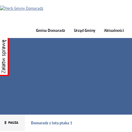
Gmina Domaradz
Urząd Gminy
Aktualności
Załatw sprawę
GMINA DOMARADZ
Domaradz z lotu ptaka 1