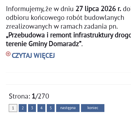
Informujemy, że w dniu
27 lipca 2026 r.
do
odbioru końcowego robót budowlanych
zrealizowanych w ramach zadania pn.
„Przebudowa i remont infrastruktury drog
terenie Gminy Domaradz”
.
CZYTAJ WIĘCEJ
Strona:
1
/270
następna
koniec
1
2
3
4
5