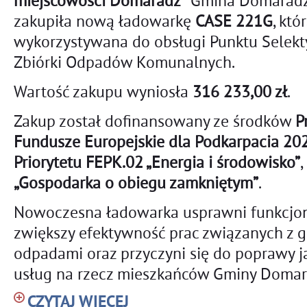
miejscowości Domaradz”
Gmina Domarad
zakupiła nową ładowarkę
CASE 221G
, któ
wykorzystywana do obsługi Punktu Selek
Zbiórki Odpadów Komunalnych.
Wartość zakupu wyniosła
316 233,00 zł
.
Zakup został dofinansowany ze środków
P
Fundusze Europejskie dla Podkarpacia 2
Priorytetu FEPK.02 „Energia i środowisko”
,
„Gospodarka o obiegu zamkniętym”
.
Nowoczesna ładowarka usprawni funkcjo
zwiększy efektywność prac związanych z
odpadami oraz przyczyni się do poprawy 
usług na rzecz mieszkańców Gminy Domar
CZYTAJ WIĘCEJ